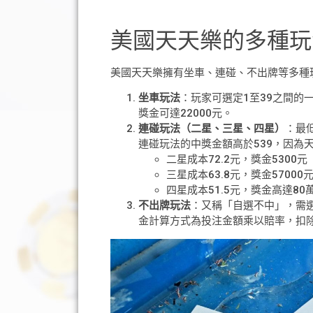
美國天天樂的多種玩
美國天天樂擁有坐車、連碰、不出牌等多種
坐車玩法
：玩家可選定1至39之間的
獎金可達22000元。
連碰玩法（二星、三星、四星）
：最
連碰玩法的中獎金額高於539，因為
二星成本72.2元，獎金5300元
三星成本63.8元，獎金57000
四星成本51.5元，獎金高達80
不出牌玩法
：又稱「自選不中」，需
金計算方式為投注金額乘以賠率，扣