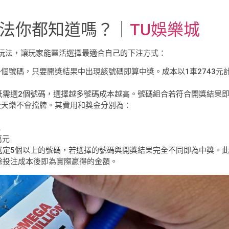
法你都知道嗎？｜
TU娛樂城
玩法，讓玩家能靈活選擇最適合自己的下注方式：
一個號碼，只要開獎結果中出現該號碼即算中獎。成本以1車2743元
低需選2個號碼，選擇越多號碼成本越高。號碼組合若符合開獎結果
天天樂不會擋牌。其費用和獎金分別為：
元
萬元
選定5個以上的號碼，若選擇的號碼與開獎結果完全不同即為中獎。
除投注成本後即為實際贏得的金額。