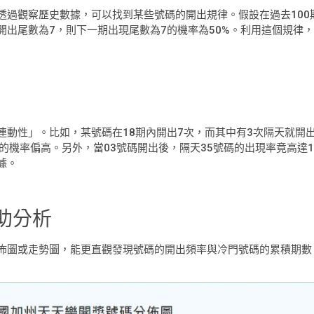
透過觀察歷史數據，可以找到某些號碼的開出規律。假設在過去100
期開出尾數為7，則下一期出現尾數為7的機率為50%。利用這個規律
動性」。比如，某號碼在18期內開出7次，而其中有3次隔天就開出
的機率偏高。另外，當03號碼開出後，隔天35號碼的出現率竟高達1
據。
助分析
佈圖或走勢圖，能更直觀發現號碼的開出頻率與冷門號碼的累積期數