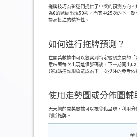
拖牌技巧為彩迷們提供了中獎的預測方向。
為8的號碼出現50次，而其中25次的下一
提高投注的精準性。
如何進行拖牌預測？
在開獎數據中可以觀察到特定號碼之間的「連
意味著每次出現這個號碼後，下一期開出02
類號碼連動現象能成為下一次投注的參考依
使用走勢圖或分佈圖輔
天天樂的開獎數據可以視覺化呈現，利用分
判斷拖牌。