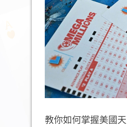
教你如何掌握美國天