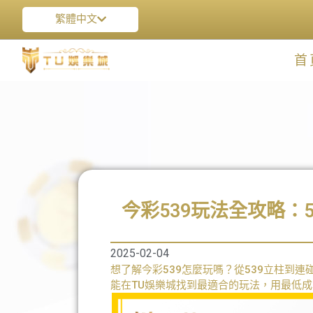
繁體中文
首
今彩539玩法全攻略：
2025-02-04
想了解今彩539怎麼玩嗎？從539立柱到連
能在TU娛樂城找到最適合的玩法，用最低