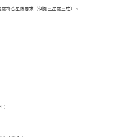
量需符合星級要求（例如三星需三柱）。
下：