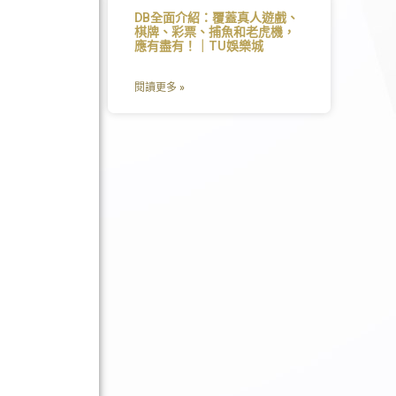
DB全面介紹：覆蓋真人遊戲、
棋牌、彩票、捕魚和老虎機，
應有盡有！｜TU娛樂城
閱讀更多 »