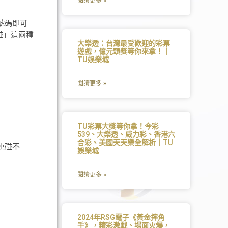
閱讀更多 »
號碼即可
碰」這兩種
大樂透：台灣最受歡迎的彩票
遊戲，億元頭獎等你來拿！｜
TU娛樂城
閱讀更多 »
TU彩票大獎等你拿！今彩
539、大樂透、威力彩、香港六
合彩、美國天天樂全解析｜TU
連碰不
娛樂城
閱讀更多 »
2024年RSG電子《黃金摔角
手》，精彩激戰、場面火爆，