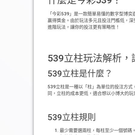
什麼是今彩539？
「今彩539」是一款簡單易懂的數字型博奕
贏得獎金。由於玩法多元且投注門檻低，深受
進階玩法，讓你的投注更有策略性！
539立柱玩法解析，
539立柱是什麼？
539立柱是一種以「柱」為單位的投注方
同，立柱的成本更低，適合想以小博大的玩
539立柱規則
最少需要選兩柱，每柱至少一個號碼