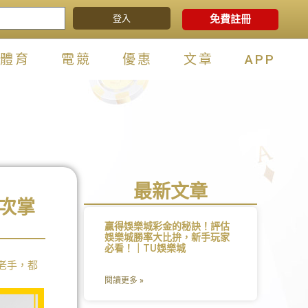
免費註冊
登入
體育
電競
優惠
文章
APP
最新文章
一次掌
贏得娛樂城彩金的秘訣！評估
娛樂城勝率大比拚，新手玩家
必看！｜TU娛樂城
老手，都
閱讀更多 »