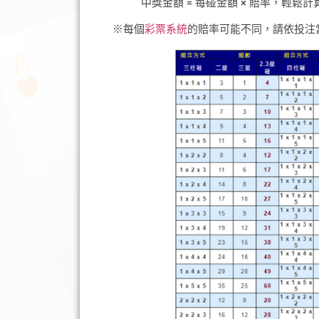
中獎金額 = 每碰金額 × 賠率，輕鬆
※每個
彩票系統
的賠率可能不同，請依投注