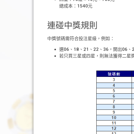
總成本：1540元
連碰中獎規則
中獎號碼需符合投注星級，例如：
選06、18、21、22、36，開出0
若只買三星或四星，則無法獲得二星