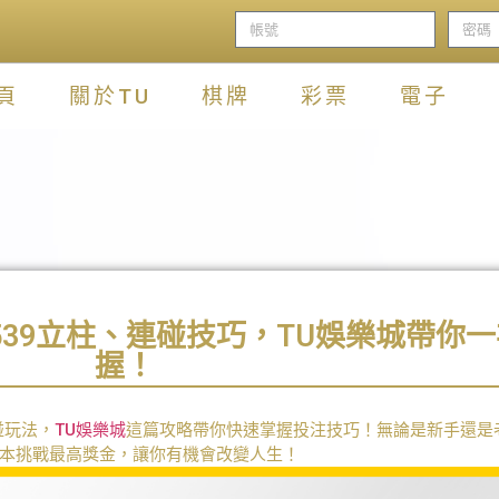
頁
關於TU
棋牌
彩票
電子
539立柱、連碰技巧，TU娛樂城帶你
握！
碰玩法，
TU娛樂城
這篇攻略帶你快速掌握投注技巧！無論是新手還是
成本挑戰最高獎金，讓你有機會改變人生！