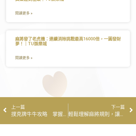
閱讀更多 »
麻將發了老虎機：連續消除挑戰最高16000倍，一圓發財
夢！｜TU娛樂城
閱讀更多 »
上一篇
下一篇
撲克牌牛牛攻略 掌握牌局的關鍵局勢｜TU娛樂城
輕鬆理解麻將規則，讓你輕鬆上手麻將！｜TU娛樂城