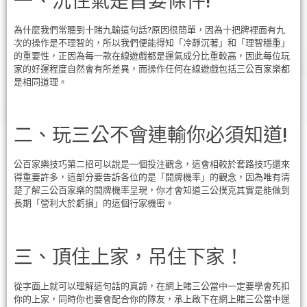
一、沉住氣是首要條件!
為什麼我們常聽到十賭九輸這句話?原因很簡單，因為十把牌裡面有九
次的操作是不理智的，所以我們便能得知「冷靜沉著」和「理智穩重」
的重要性，正因為每一款在線遊戲都是運氣成分比重較高，因此每位玩
家的好運程度自然會有所差異，而操作任何在線遊戲包括三公百家樂都
是相同道理。
二、玩三公不會連輸你必須知道!
公百家樂技巧第二招可以說是一個投注觀念，這會相較於套路技巧還來
得重要許多，這部分要告訴各位的是「開牌機率」的觀念，因為唯有清
楚了解三公百家樂的開牌機率呈現，你才會知道三公撲克其實是能做到
長期「營利大於虧損」的這個行家機密。
三、頂住上家，吊住下家！
從字面上就可以理解這句話的真諦，在網上賭三公當中一定要學會死扣
你的上家，同時你也要會配合你的隊友，承上啟下在網上賭三公當中運