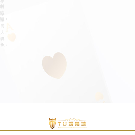
是
戲
百
體
家
驗。
樂
最
大
特
色。