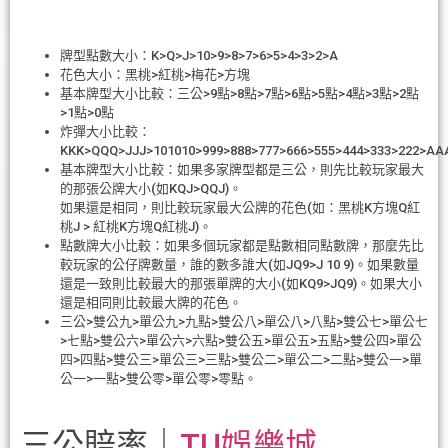
牌型點數大小：K>Q>J>10>9>8>7>6>5>4>3>2>A
花色大小：黑桃>紅桃>梅花>方塊
基本牌型大小比較：三公>9點>8點>7點>6點>5點>4點>3點>2點
>1點>0點
炸彈大小比較：
KKK>QQQ>JJJ>101010>999>888>777>666>555>444>333>222>AA
基本牌型大小比較：如果多家牌型都是三公，則先比較玩家最大
的那張公牌大小(如KQJ>QQJ)。
如果還是相同，則比較玩家最大公牌的花色(如：黑桃K方塊Q紅
桃J > 紅桃K方塊Q紅桃J)。
點數牌大小比較：如果多個玩家都是點數相同點數牌，那麼先比
較玩家的公仔牌數量，誰的數多誰大(如JQ9>J 10 9)。如果數量
還是一致則比較最大的那張單牌的大小(如KQ9>JQ9)。如果大小
還是相同則比較最大牌的花色。
三公>雙公九>單公九>九點>雙公八>單公八>八點>雙公七>單公七
>七點>雙公六>單公六>六點>雙公五>單公五>五點>雙公四>單公
四>四點>雙公三>單公三>三點>雙公二>單公二>二點>雙公一>單
公一>一點>雙公零>單公零>零點。
三公賠率｜
TU娛樂城