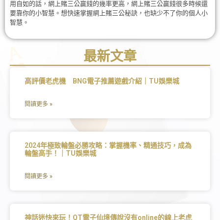
用自如的話，網上賭三公贏錢的幾率更高，網上賭三公贏錢很多時候還
要靠你的小智慧。想快速掌握網上賭三公秘訣，也缺少不了你的個人小
智慧。
最新文章
高評價老虎機 BNG電子推薦遊戲介紹｜TU娛樂城
閱讀更多 »
2024年極致輪盤必勝攻略：掌握機率、精通技巧，成為
輪盤高手！｜TU娛樂城
閱讀更多 »
神話迷快來玩！QT電子仙境傳說沒有online的線上老虎