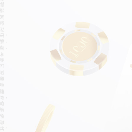
們
單
選
純
擇
的
的
下
彩
注
果，
＜
移
莊、
動
閒、
互
和
聯
＞
可
3
以
種
隨
投
時
注
隨
選
地
項，
的
沒
進
有
行
複
投
雜
注，
的