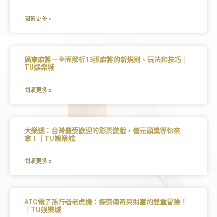
閱讀更多 »
廣東麻將－全面解析13張麻將的新規則、玩法和技巧｜
TU娛樂城
閱讀更多 »
大樂透：台灣最受歡迎的彩票遊戲，億元頭獎等你來
拿！｜TU娛樂城
閱讀更多 »
ATG電子孫行者老虎機：探索傳奇與財富的雙重冒險！
｜TU娛樂城