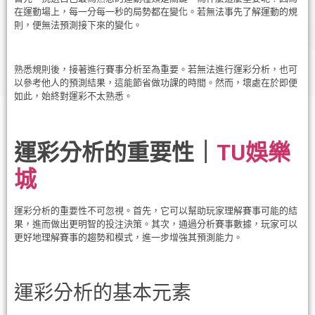
在運動場上，每一分每一秒的局勢都在變化。若無法事先了解運動的規
則，便無法預測接下來的變化。
熟悉規則後，接著進行賽事分析至為重要。若無法進行運彩分析，也可
以參考他人的預測結果，這能節省做功課的時間。然而，壞處在於即便
如此，始終對運彩不太熟悉。
運彩分析的重要性｜
TU娛樂
城
運彩分析的重要性不可忽視。首先，它可以幫助玩家理解賽事可能的結
果，進而做出更明智的投注決策。其次，通過分析賽事數據，玩家可以
更好地理解賽事的趨勢和模式，進一步增強其預測能力。
運彩分析的基本元素