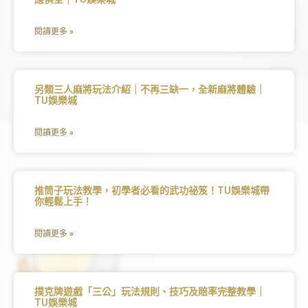
閱讀更多 »
另類三人麻將玩法介紹｜不再三缺一，全新麻將體驗｜
TU娛樂城
閱讀更多 »
推筒子玩法教學，初學者必看的武功祕笈！TU娛樂城帶
你輕鬆上手！
閱讀更多 »
撲克牌遊戲「三公」玩法規則、技巧及賠率完整教學｜
TU娛樂城