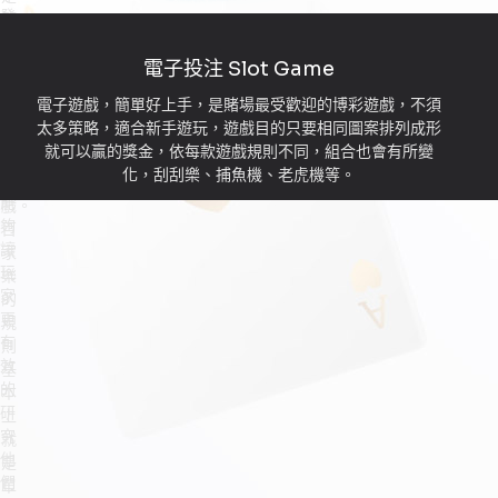
發
簡
展
潔
起
規
電子投注 Slot Game
來。
則
電子遊戲，簡單好上手，是賭場最受歡迎的博彩遊戲，不須
網
的
太多策略，適合新手遊玩，遊戲目的只要相同圖案排列成形
際
博
就可以贏的獎金，依每款遊戲規則不同，組合也會有所變
網
弈
化，刮刮樂、捕魚機、老虎機等。
路
遊
能
戲。
夠
百
讓
家
玩
樂
家
的
更
規
有
則
效
基
的
本
研
上
究
就
他
是
們
單