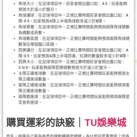
角球大小：在足球項目中，莊家會開出盤口如：4.5，玩家能夠
預測大於或小於盤分。
角球讓球：在足球項目中，正規比賽時間莊家會開出盤口如：A
隊-0.5，玩家預測A隊上半場角球較多或少於B隊。
角球單雙：在足球項目中，正規比賽時間能夠預測兩隊角球總數
為偶數或奇數。
角球數區間：在足球項目中，正規比賽時間能夠預測兩隊角球總
數落在哪個盤口區間。
罰牌讓分：在足球項目中，正規比賽時間莊家會開出盤口如：A
隊-0.5，玩家預測A隊上半場罰黃／紅牌的數量較多或少於B隊。
罰牌大小：在足球項目中，正規比賽時間莊家會開出盤口如：
3.5/4，玩家能夠兩隊罰牌總數預測大於或小於盤分。
主隊正確進球數：在足球項目中，正規比賽時間玩家能夠預測主
隊正確進球數量。
客隊正確進球數：在足球項目中，正規比賽時間玩家能夠預測客
隊正確進球數量。
兩隊都進球：在足球項目中，正規比賽時間玩家能夠預測兩隊是
否皆有進球。
購買運彩的訣竅｜
TU娛樂城
首先，挑選自己最為熟悉的運動種類是關鍵。為什麼這麼重要呢？因為