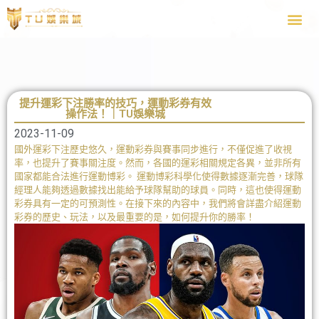
提升運彩下注勝率的技巧，運動彩券有效
操作法！｜TU娛樂城
2023-11-09
國外運彩下注歷史悠久，運動彩券與賽事同步進行，不僅促進了收視
率，也提升了賽事關注度。然而，各國的運彩相關規定各異，並非所有
國家都能合法進行運動博彩。 運動博彩科學化使得數據逐漸完善，球隊
經理人能夠透過數據找出能給予球隊幫助的球員。同時，這也使得運動
彩券具有一定的可預測性。在接下來的內容中，我們將會詳盡介紹運動
彩券的歷史、玩法，以及最重要的是，如何提升你的勝率！