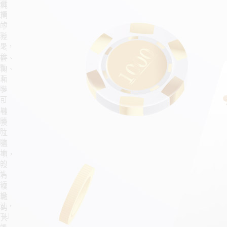
選
純
擇
的
的
下
彩
注
果，
＜
移
莊、
動
閒、
互
和
聯
＞
可
3
以
種
隨
投
時
注
隨
選
地
項，
的
沒
進
有
行
複
投
雜
注，
的
TU
大
娛