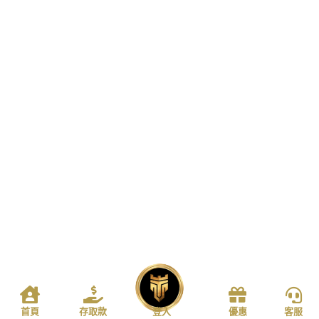
首頁
存取款
登入
優惠
客服