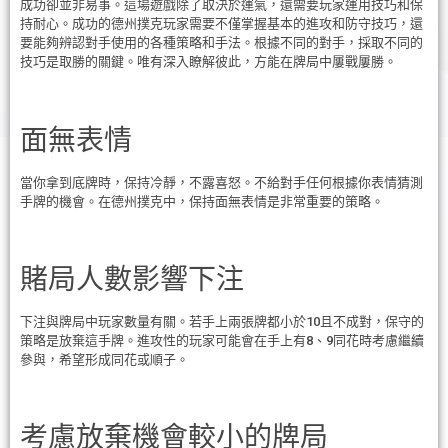
成功卻並非易事。這場遊戲除了取決於運氣，還需要玩家運用技巧和保
持耐心。成功的德州撲克玩家需要不僅掌握基本的進攻和防守技巧，還
要能夠辨認對手使用的各種策略和手法。根據不同的對手，採取不同的
技巧是取勝的關鍵。唯有深入瞭解彼此，方能在牌局中屢戰屢勝。
面無表情
當你拿到底牌時，保持冷靜，不露喜怒。不給對手任何根據你表情猜測
手牌的機會。在德州撲克中，保持面無表情是非常重要的策略。
賭局人數影響下注
下注與牌局中玩家數量有關。若手上兩張牌都小於10且不成對，保守的
策略是放棄這手牌。進攻性的玩家可能會在手上有8、9同花時考慮繼續
參與，希望形成同花或順子。
考慮放棄機會較小的牌局