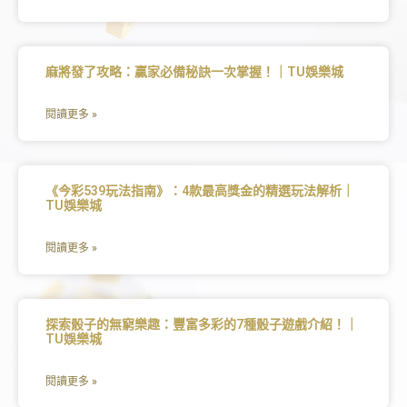
麻將發了攻略：贏家必備秘訣一次掌握！｜TU娛樂城
閱讀更多 »
《今彩539玩法指南》：4款最高獎金的精選玩法解析｜
TU娛樂城
閱讀更多 »
探索骰子的無窮樂趣：豐富多彩的7種骰子遊戲介紹！｜
TU娛樂城
閱讀更多 »