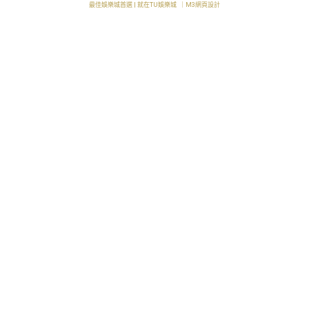
最佳娛樂城首選 | 就在
TU娛樂城
｜
M3網頁設計