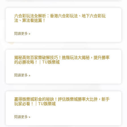
六合彩玩法全解析：香港六合彩玩法、地下六合彩玩
法、算法看這篇！
閱讀更多 »
揭秘高效百家樂破解技巧！進階玩法大揭秘，提升勝率
的必勝攻略！｜TU娛樂城
閱讀更多 »
贏得娛樂城彩金的秘訣！評估娛樂城勝率大比拚，新手
玩家必看！｜TU娛樂城
閱讀更多 »