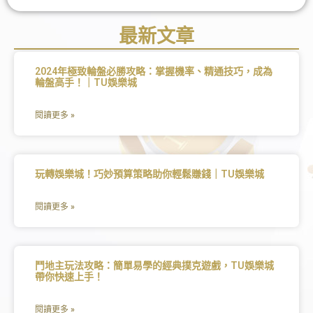
最新文章
2024年極致輪盤必勝攻略：掌握機率、精通技巧，成為
輪盤高手！｜TU娛樂城
閱讀更多 »
玩轉娛樂城！巧妙預算策略助你輕鬆賺錢｜TU娛樂城
閱讀更多 »
鬥地主玩法攻略：簡單易學的經典撲克遊戲，TU娛樂城
帶你快速上手！
閱讀更多 »