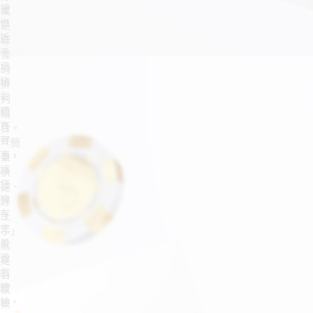
提
或
供
是
近
奇
千
怪
場
的
精
排
彩
列
體
組
育
合。
賽
「簡
事，
單、
讓
快
您
速、
擁
好
有
上
完
手」
美
就
遊
是
戲
百
體
家
驗。
樂