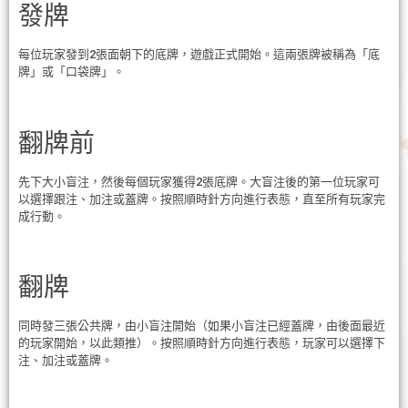
發牌
每位玩家發到2張面朝下的底牌，遊戲正式開始。這兩張牌被稱為「底
牌」或「口袋牌」。
翻牌前
先下大小盲注，然後每個玩家獲得2張底牌。大盲注後的第一位玩家可
以選擇跟注、加注或蓋牌。按照順時針方向進行表態，直至所有玩家完
成行動。
翻牌
同時發三張公共牌，由小盲注開始（如果小盲注已經蓋牌，由後面最近
的玩家開始，以此類推）。按照順時針方向進行表態，玩家可以選擇下
注、加注或蓋牌。