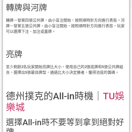
轉牌與河牌
轉牌－發第四張公共牌，由小盲注開始，按照順時針方向進行表態。河
牌－發第五張公共牌，由小盲注開始，按照順時針方向進行表態，玩家
可以選擇下注、加注或蓋牌。
亮牌
至少剩餘2名玩家開始亮牌比大小，使用自己的2張底牌和5張公共牌組
合，選擇出5張最佳牌型，通過比大小決定勝者，獲得池底的籌碼。
德州撲克的All-in時機｜
TU娛
樂城
選擇All-in時不要等到拿到絕對好