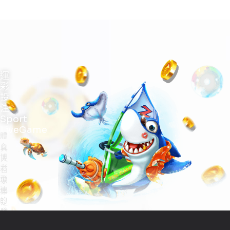
運
真
彩
人
投
百
注
家
Sport
樂
LiveGame
體
育
真
博
人
彩
百
飛
家
速
樂
的
是
發
簡
展
潔