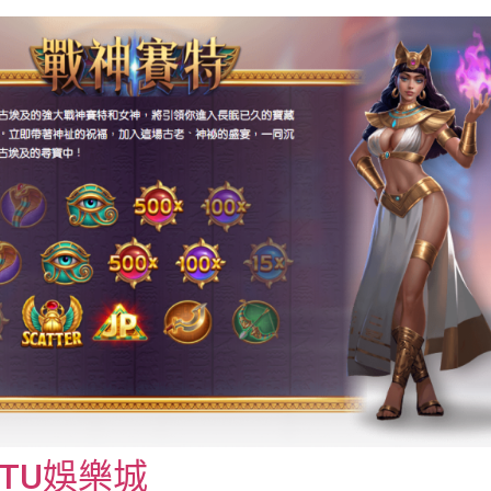
TU娛樂城