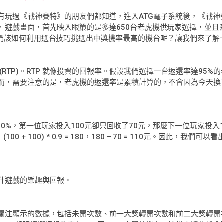
有玩過《戰神賽特》的朋友們都知道，進入ATG電子系統後，《戰神
》遊戲畫面，首先映入眼簾的是多達650台老虎機供玩家選擇，並且
玩家們該如何利用選台技巧挑選出中獎機率最高的機台呢？讓我們來了解
RTP)。RTP 就像投資的回報率。假設我們選擇一台返還率達95%
然而，需要注意的是，老虎機的返還率是累積計算的，不會因為今天換
0%，第一位玩家投入100元卻只回收了70元，那麼下一位玩家投入1
+ 100) * 0.9 = 180，180 – 70 = 110元。因此，我們可
升遊戲的樂趣與回報。
關注顯示的數據，包括未開次數、前一大獎轉開次數和前二大獎轉開