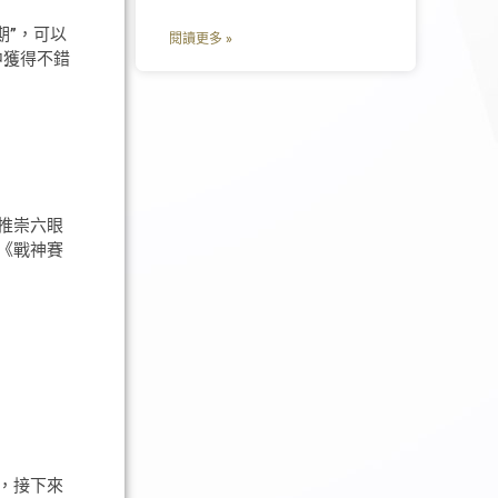
期”，可以
閱讀更多 »
中獲得不錯
推崇六眼
《戰神賽
，接下來