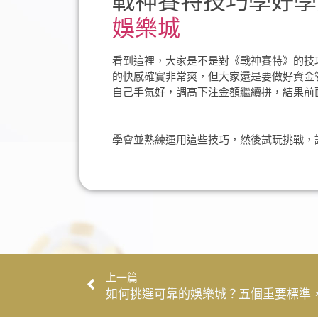
戰神賽特技巧學好學
娛樂城
看到這裡，大家是不是對《戰神賽特》的技
的快感確實非常爽，但大家還是要做好資金
自己手氣好，調高下注金額繼續拼，結果前
學會並熟練運用這些技巧，然後試玩挑戰，
上一篇
如何挑選可靠的娛樂城？五個重要標準