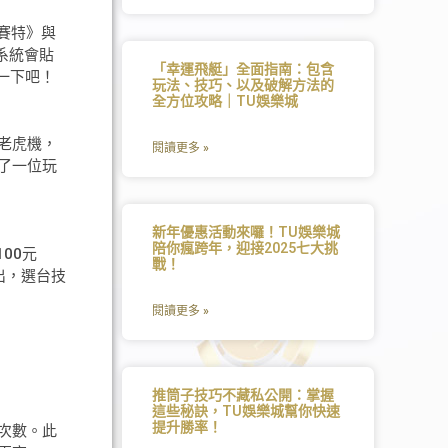
賽特》與
系統會貼
「幸運飛艇」全面指南：包含
一下吧！
玩法、技巧、以及破解方法的
全方位攻略｜TU娛樂城
的老虎機，
閱讀更多 »
了一位玩
新年優惠活動來囉！TU娛樂城
陪你瘋跨年，迎接2025七大挑
00元
戰！
以看出，選台技
閱讀更多 »
推筒子技巧不藏私公開：掌握
這些秘訣，TU娛樂城幫你快速
提升勝率！
次數。此