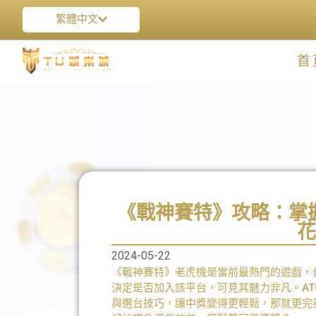
繁體中文
首
《戰神賽特》攻略：掌
花
2024-05-22
《戰神賽特》老虎機是當前最熱門的遊戲，
決定是否加入該平台，可見其魅力非凡。A
與選台技巧，讓中獎變得更輕鬆，那就更完