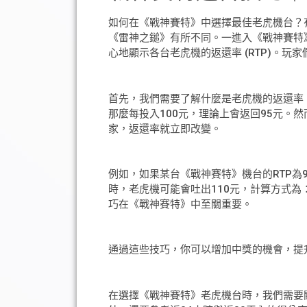
如何在《戰神賽特》中選擇最佳老虎機台？
《雷神之鎚》有所不同。一進入《戰神賽特
心地顯示各台老虎機的返還率 (RTP)。
首先，我們需要了解什麼是老虎機的返還率 (
那麼每投入100元，理論上會返回95元。
家，返還率就立即改變。
例如，如果某台《戰神賽特》機台的RTP為9
時，老虎機可能會吐出110元，計算方式為：(100 
巧在《戰神賽特》中至關重要。
通過這些技巧，你可以增加中獎的機會，提
在選擇《戰神賽特》老虎機台時，我們需要