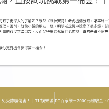
滿，直接試玩挑戰第一桶金！｜
巧有了更深入的了解呢？雖然《戰神賽特》老虎機爆分時，賠率球一
管理。否則，就像小編的朋友一樣，明明老虎機中獎贏了很多錢，卻
面贏的錢沒拿進口袋，反而又得繼續儲值打老虎機，真的是得不償失
讓你更有機會贏得第一桶金！
，免受詐騙傷害！｜TU娛樂城