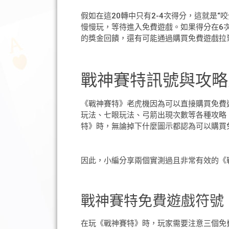
假如在這20轉中只有2-4次得分，這就是“
慢慢玩，等待進入免費遊戲。如果得分在6
的獎金回饋，還有可能通過購買免費遊戲拉
戰神賽特訊號與攻略
《戰神賽特》老虎機因為可以直接購買免費
玩法、七眼玩法、弓箭出現次數等各種攻略
特》時，無論掉下什麼圖示都認為可以購買
因此，小編分享兩個實測過且非常有效的《
戰神賽特免費遊戲符號
在玩《戰神賽特》時，玩家需要注意三個免