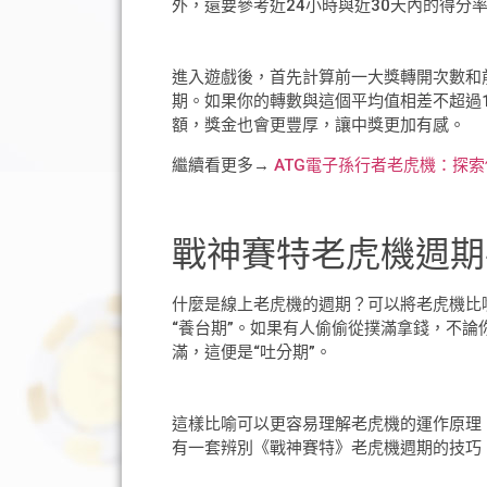
外，還要參考近24小時與近30天內的得分
進入遊戲後，首先計算前一大獎轉開次數和
期。如果你的轉數與這個平均值相差不超過
額，獎金也會更豐厚，讓中獎更加有感。
繼續看更多→
ATG電子孫行者老虎機：探
戰神賽特老虎機週期
什麼是線上老虎機的週期？可以將老虎機比
“養台期”。如果有人偷偷從撲滿拿錢，不論
滿，這便是“吐分期”。
這樣比喻可以更容易理解老虎機的運作原理
有一套辨別《戰神賽特》老虎機週期的技巧