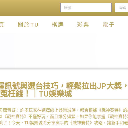
頁
關於TU
棋牌
彩票
電子
握訊號與選台技巧，輕鬆拉出JP大獎
冤枉錢！｜TU娛樂城
毋庸置疑！許多玩家在選擇線上娛樂城時，都會根據《戰神賽特》的
TG《戰神賽特》不僅好玩，而且爆分頻繁。如果你能掌握《戰神賽特
美了！今天，TU娛樂城將分享高手的《戰神賽特》攻略，讓新手和