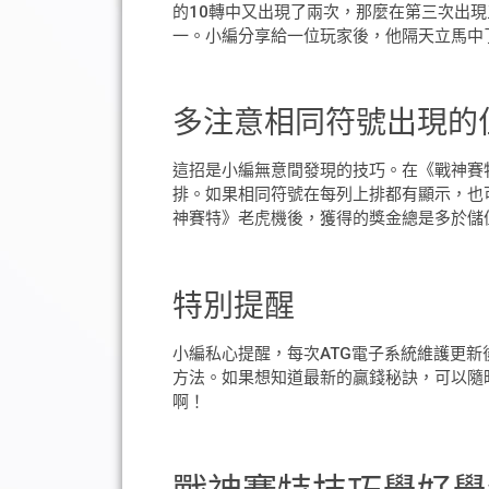
的10轉中又出現了兩次，那麼在第三次出
一。小編分享給一位玩家後，他隔天立馬中
多注意相同符號出現的
這招是小編無意間發現的技巧。在《戰神賽
排。如果相同符號在每列上排都有顯示，也
神賽特》老虎機後，獲得的獎金總是多於儲
特別提醒
小編私心提醒，每次ATG電子系統維護更
方法。如果想知道最新的贏錢秘訣，可以隨
啊！